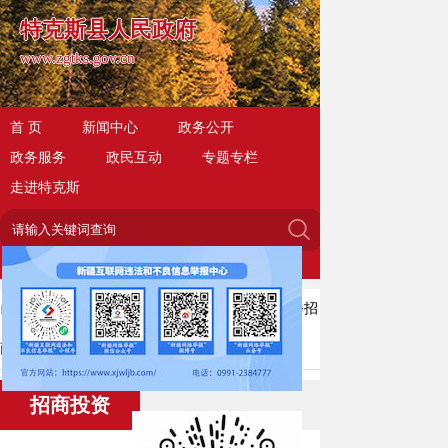
特克斯县人民政府
www.zgtks.gov.cn
首 页
新闻中心
政务公开
政务服务
政民互动
专题专栏
走进特克斯
当前位置：
首页
>
走进特克斯
>
投资环境
>
招
商投资
招商投资