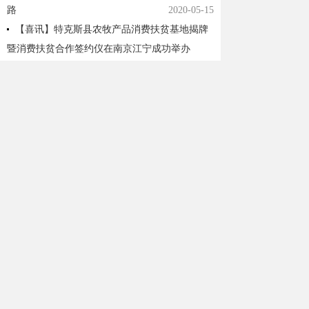
路
2020-05-15
【喜讯】特克斯县农牧产品消费扶贫基地揭牌
暨消费扶贫合作签约仪在南京江宁成功举办
2020-05-15
共 1 页
首页
上一页
1
下一页
末页
跳转至
页
GO
网站备案号：
新ICP备10003533号
新公网安
65402702654130号
网站标识码：6540270005
地址：特克斯县阿扎提街二环 开办：特克斯县
人民政府
主办：特克斯县人民政府办公室 承办：特克斯县人
民政府电子政务办公室
新浪微博：@特克斯政府网 微信公众号：特克
斯政府网 联系电话：6623848 传真：6623845