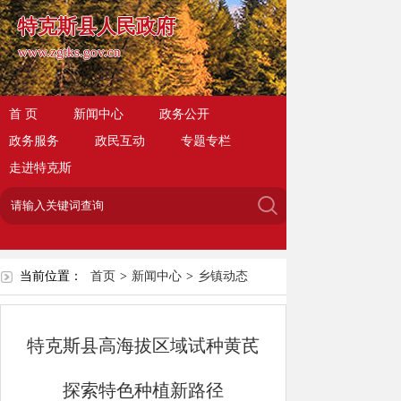
特克斯县人民政府
www.zgtks.gov.cn
首 页
新闻中心
政务公开
政务服务
政民互动
专题专栏
走进特克斯
当前位置：
首页
>
新闻中心
>
乡镇动态
特克斯县高海拔区域试种黄芪
探索特色种植新路径