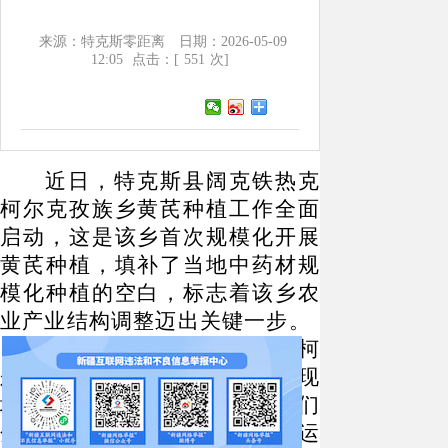
来源：特克斯零距离
日期：2026-05-09
12:05
点击：[
551
次]
近日，特克斯县阔克铁热克
柯尔克孜族乡黄芪种植工作全面
启动，这是该乡首次规模化开展
黄芪种植，填补了当地中药材规
模化种植的空白，标志着该乡农
业产业结构调整迈出关键一步。
5月7日，走进阔克铁热克柯
尔克孜族乡查干萨依村，种植现
场黄芪移栽机来回穿梭，农户们
分工协作、有条不紊，起苗、运