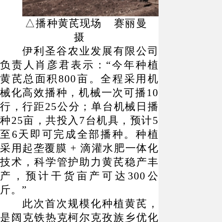
△播种黄芪现场 赛丽曼
摄
伊利圣谷农业发展有限公司
负责人肖彦君表示：
“今年种植
黄芪总面积800亩。全程采用机
械化高效播种，机械一次可播10
行，行距25公分；单台机械日播
种25亩，共投入7台机具，预计5
至6天即可完成全部播种。种植
采用起垄覆膜 + 滴灌水肥一体化
技术，科学管护助力黄芪稳产丰
产，预计干货亩产可达300公
斤。”
此次首次规模化种植黄芪，
是阔克铁热克柯尔克孜族乡优化