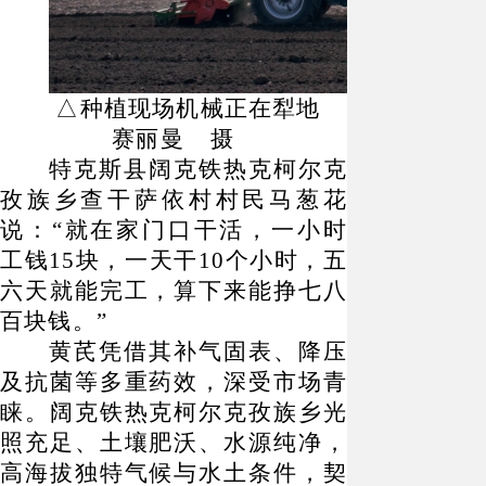
△种植现场机械正在犁地
赛丽曼 摄
特克斯县阔克铁热克柯尔克
孜族乡查干萨依村村民马葱花
说：
“就在家门口干活，一小时
工钱15块，一天干10个小时，五
六天就能完工，算下来能挣七八
百块钱。”
黄芪凭借其补气固表、降压
及抗菌等多重药效，深受市场青
睐。阔克铁热克柯尔克孜族乡光
照充足、土壤肥沃、水源纯净，
高海拔独特气候与水土条件，契