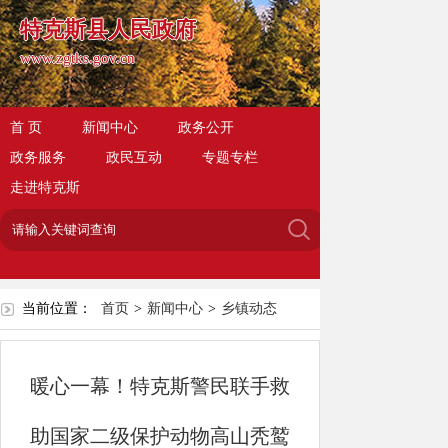
特克斯县人民政府
www.zgtks.gov.cn
首 页
新闻中心
政务公开
政务服务
政民互动
专题专栏
走进特克斯
当前位置：
首页
>
新闻中心
>
乡镇动态
暖心一幕！特克斯警民联手救
助国家二级保护动物高山秃鹫