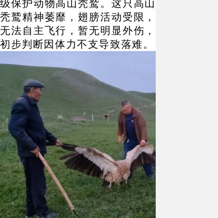
级保护动物高山秃鹫。这只高山
秃鹫精神萎靡，翅膀活动受限，
无法自主飞行，暂无明显外伤，
初步判断因体力不支导致落难。