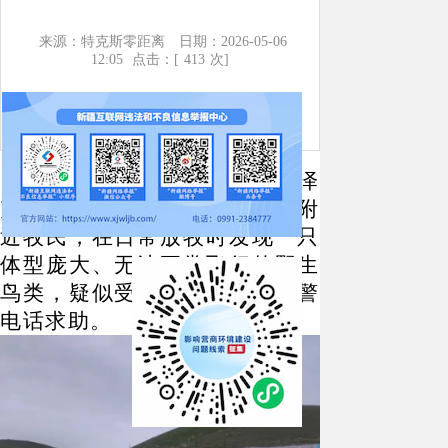
来源：特克斯零距离
日期：2026-05-06
12:05
点击：[
413
次]
5
月
3
日，特克斯县齐勒乌泽
克镇喀木斯特布拉克村赛马场附
近牧民，在日常放牧时发现一只
体型庞大、无法正常飞行的野生
鸟类，疑似受伤，随即拨打报警
电话求助。