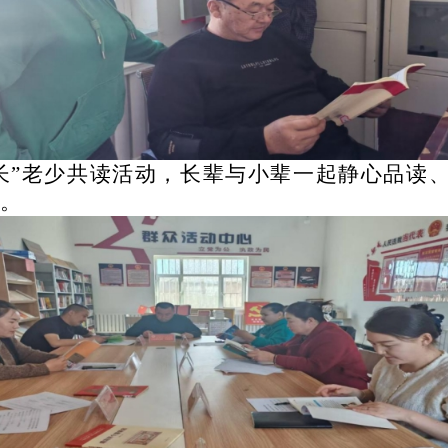
长
”
老少共读活动，长辈与小辈一起静心品读
量。