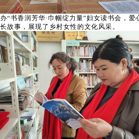
举办
“
书香润芳华
·
巾帼绽力量
”
妇女读书会，爱
成长故事，展现了乡村女性的文化风采。