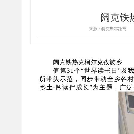
阔克铁
来源：特克斯零距离
阔克铁热克柯尔克孜族乡
值第
31
个
“
世界读书日
”
及
所带头示范，同步带动全乡各
乡土
·
阅读伴成长
”
为主题，广泛