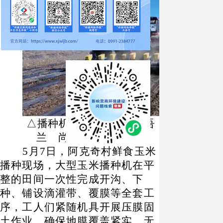
△播种机在农田里播种 吾
兰 尚时春雨 摄
5月7日，阿克奇村鲜食玉米
播种现场，大型玉米播种机在平
整的田间一次性完成开沟、下
种、铺设滴灌带、覆膜等全套工
序，工人们紧随机具开展压膜固
土作业，确保地膜覆盖紧实、无