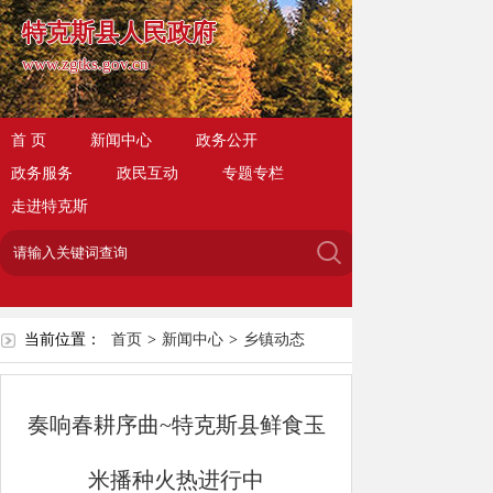
特克斯县人民政府
www.zgtks.gov.cn
首 页
新闻中心
政务公开
政务服务
政民互动
专题专栏
走进特克斯
当前位置：
首页
>
新闻中心
>
乡镇动态
奏响春耕序曲~特克斯县鲜食玉
米播种火热进行中