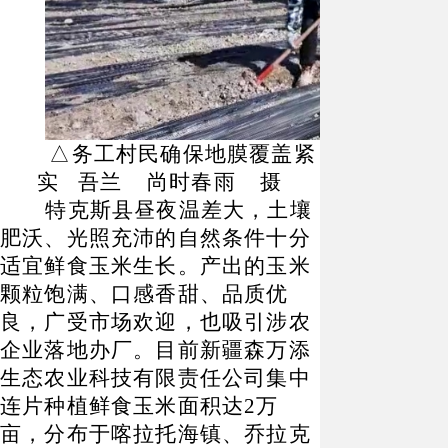
△务工村民确保地膜覆盖紧
实 吾兰 尚时春雨 摄
特克斯县昼夜温差大，土壤
肥沃、光照充沛的自然条件十分
适宜鲜食玉米生长。产出的玉米
颗粒饱满、口感香甜、品质优
良，广受市场欢迎，也吸引涉农
企业落地办厂。目前新疆森万添
生态农业科技有限责任公司集中
连片种植鲜食玉米面积达
2万
亩，分布于喀拉托海镇、乔拉克