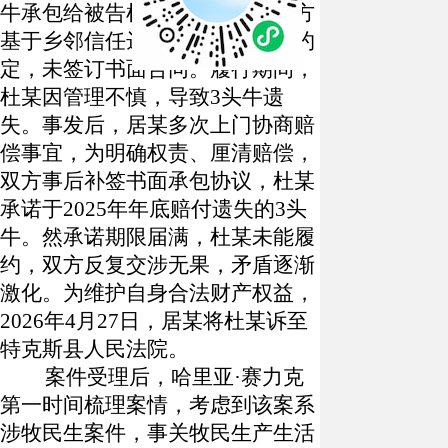
牛承包给被告杜某饲养管理，双方
基于乡邻信任达成口头牧业承包约
定，未签订书面合同。履行期间，
杜某因管理不慎，导致3头牛遗
失。事发后，居某多次上门协商赔
偿事宜，为明确权责、厘清赔偿，
双方事后补签书面承包协议，杜某
承诺于2025年年底赔付遗失的3头
牛。然承诺期限届满，杜某未能履
约，双方反复交涉无果，矛盾逐渐
激化。为维护自身合法财产权益，
2026年4月27日，居某将杜某诉至
特克斯县人民法院。
案件受理后，哈里亚
·赛力克
第一时间梳理案情，考虑到该案系
涉牧民生案件，事关牧民生产生活