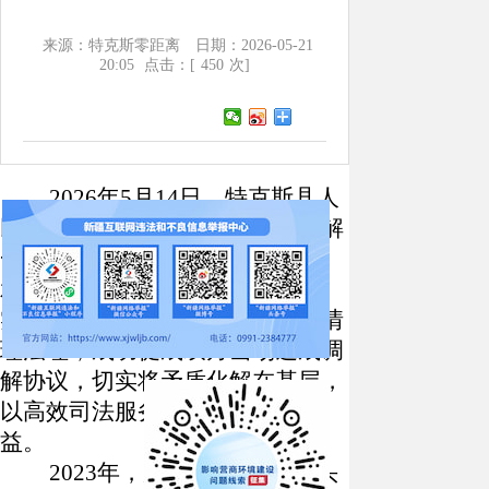
来源：特克斯零距离
日期：2026-05-21
20:05
点击：[
450
次]
2026年5月14日，特克斯县人
民法院喀拉托海人民法庭高效调解
一起牧业承包合同小额诉讼案件。
承办法官哈里亚·赛力克立足牧区
实际，秉持调解优先原则，巧用情
理法理，成功促成双方当场达成调
解协议，切实将矛盾化解在基层，
以高效司法服务守护牧民合法权
益。
2023年，原告居某将自家5头