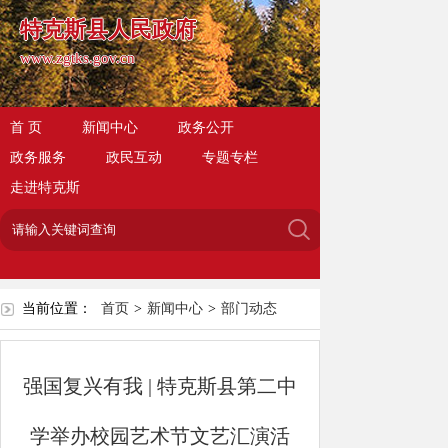
特克斯县人民政府
www.zgtks.gov.cn
首 页
新闻中心
政务公开
政务服务
政民互动
专题专栏
走进特克斯
当前位置：
首页
>
新闻中心
>
部门动态
强国复兴有我 | 特克斯县第二中
学举办校园艺术节文艺汇演活