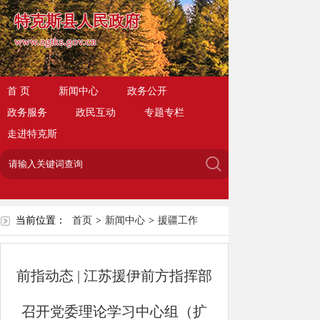
特克斯县人民政府
www.zgtks.gov.cn
首 页
新闻中心
政务公开
政务服务
政民互动
专题专栏
走进特克斯
当前位置：
首页
>
新闻中心
>
援疆工作
前指动态 | 江苏援伊前方指挥部
召开党委理论学习中心组（扩