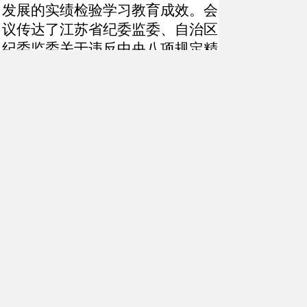
发展的实绩检验学习教育成效。会
议传达了江苏省纪委监委、自治区
纪委监委关于违反中央八项规定精
神典型问题的通报精神，强调，纪
律是不可逾越的底线、不可触碰的
红线，是援疆工作的生命线，也是
援疆干部干事创业的
“护身符”。全
体援伊干部人才要严守各项纪律，
切实做到心有所畏、行有所止；严
守规章制度，切实做到有章必循、
有规必守；严守安全底线，切实做
到防患未然、万无一失，为各项工
作的顺利开展提供坚实保障。会议
还研究了前指当前相关重点工作，
审议通过了相关制度文件。会议以
视频形式召开，省前指全体人员，