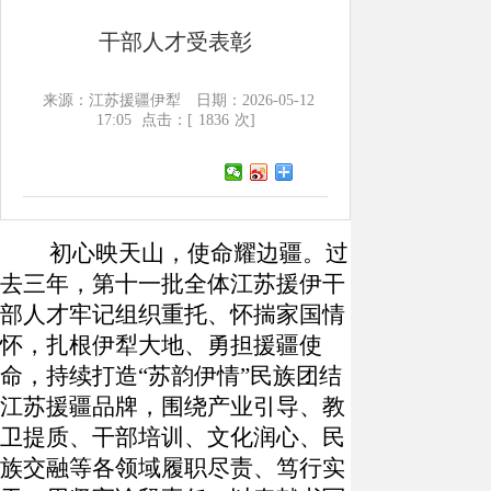
干部人才受表彰
来源：江苏援疆伊犁
日期：2026-05-12
17:05
点击：[
1836
次]
初心映天山，使命耀边疆。过
去三年，第十一批全体江苏援伊干
部人才牢记组织重托、怀揣家国情
怀，扎根伊犁大地、勇担援疆使
命，持续打造
“
苏韵伊情
”
民族团结
江苏援疆品牌，围绕产业引导、教
卫提质、干部培训、文化润心、民
族交融等各领域履职尽责、笃行实