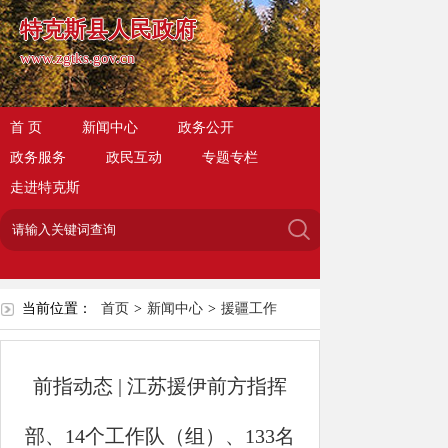
特克斯县人民政府
www.zgtks.gov.cn
首 页
新闻中心
政务公开
政务服务
政民互动
专题专栏
走进特克斯
当前位置：
首页
>
新闻中心
>
援疆工作
前指动态 | 江苏援伊前方指挥
部、14个工作队（组）、133名