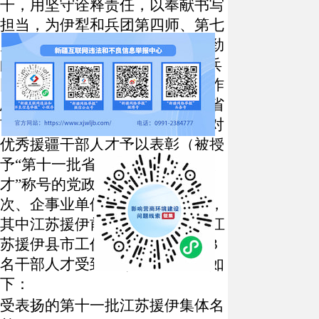
干，用坚守诠释责任，以奉献书写
担当，为伊犁和兵团第四师、第七
师经济社会高质量发展注入了强劲
的
“
苏
”
式动能。近日，自治区和兵
团分别举行第十一批省市援疆工作
总结表彰大会，会上对第十一批省
市援疆工作先进集体予以表扬，对
优秀援疆干部人才予以表彰（被授
予
“
第十一批省市优秀援疆干部人
才
”
称号的党政干部记二等功一
次、企事业单位人员记功一次），
其中江苏援伊前方指挥部、
14
个江
苏援伊县市工作队（组）以及
133
名干部人才受到表彰表扬，名单如
下：
受表扬的第十一批江苏援伊集体名