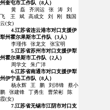
州奎屯市工作队（
8
人）
黄
磊
齐润运
张
涛
刘
飞
王
斌
高成文
刘
刚
魏国
云
(
女
)
4.
江苏省连云港市对口支援伊
犁州霍尔果斯市工作队（
3
人）
李瑾伟
张龙文
张宝明
5.
江苏省苏州市对口支援伊犁
州霍尔果斯市工作队（
2
人）
周学文
朱广洋
6.
江苏省南通市对口支援伊犁
州伊宁县工作队（
8
人）
杨永辉
王
鹏
刘沛锋
蔡小
鹏
张建锋
丁勇生
曹荣彬
陈
霞
(
女
)
7.
江苏省无锡市江阴市对口支