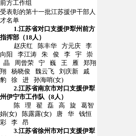
前方工作组
受表彰的第十一批江苏援伊干部人
才名单
1.
江苏省对口支援伊犁州前方
指挥部（
18
人）
赵庆红
陈丰华
方元庆
李
向阳
李江涛
朱
俊
李
宇
崇
晶
周曾荣
宁
巍
王
雁
郑翔
翔
杨晓俊
魏云飞
刘庆新
戚
豹
徐
进
孙海哨
(
女
)
2.
江苏省南京市对口支援伊犁
州伊宁市工作队（
8
人）
陈
理
翟
磊
高
旋
葛智
娟
(
女
)
陈露露
(
女
)
唐
华
钱恒
彩
李
昂
3.
江苏省徐州市对口支援伊犁