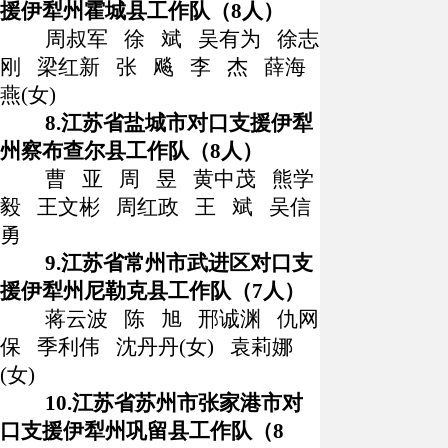
援伊犁州霍城县工作队（
8
人）
周叔军
徐
斌
吴有为
徐志
刚
梁红新
张
飚
李
杰
薛海
燕
(
女
)
8.
江苏省盐城市对口支援伊犁
州察布查尔县工作队（
8
人）
曹
亚
周
昱
黄中茂
熊学
毅
王文彬
周红政
王
斌
吴信
勇
9.
江苏省常州市武进区对口支
援伊犁州尼勒克县工作队（
7
人）
蒋云波
陈
旭
邢诚渊
仇网
保
季利伟
沈丹丹
(
女
)
袁莉娜
(
女
)
10.
江苏省苏州市张家港市对
口支援伊犁州巩留县工作队（
8