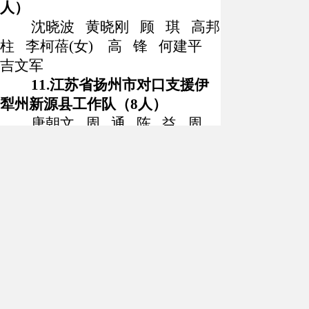
人）
沈晓波
黄晓刚
顾
琪
高邦
柱
李柯蓓
(
女
)
高
锋
何建平
吉文军
11.
江苏省扬州市对口支援伊
犁州新源县工作队（
8
人）
唐朝文
周
通
陈
益
周
亮
任
俊
宋炳伟
王志美
(
女
)
纪
涛
12.
江苏省泰州市对口支援伊
犁州昭苏县工作队（
8
人）
陈
磊
朱胤铨
黄
斌
王
斌
聂亚彬
陈秀娟
(
女
)
王
军
陆秀良
13.
江苏省南京市江宁区对口
支援伊犁州特克斯县工作队（
8