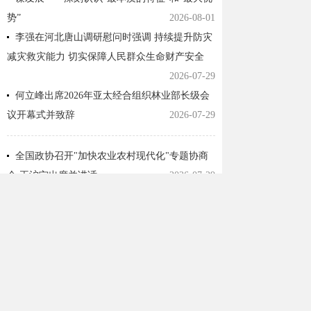
势”
2026-08-01
李强在河北唐山调研慰问时强调 持续提升防灾
减灾救灾能力 切实保障人民群众生命财产安全
2026-07-29
何立峰出席2026年亚太经合组织林业部长级会
议开幕式并致辞
2026-07-29
全国政协召开"加快农业农村现代化"专题协商
会 王沪宁出席并讲话
2026-07-29
上半年支持科技创新和制造业发展减税降费退
税1.91万亿元——税收大数据勾勒经济向好图景
2026-07-29
人民日报评论员：促进团结奋斗 汇聚磅礴力量
2026-07-29
总书记以“三个有利于”指引世界遗产申报保护