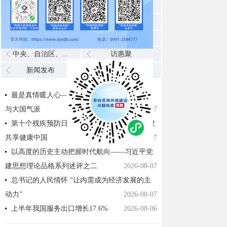
公告公示
部门动态
乡镇动态
援疆工作
视频新闻
图片新闻
中央、自治区、...
访惠聚
新闻发布
协同联动
最是真情暖人心——中国元首外交的世界情怀
与大国气派
2026-08-07
第十个残疾预防日——实施残疾预防行动 共建
共享健康中国
2026-08-07
以高度的历史主动把握时代航向——习近平党
建思想理论品格系列述评之二
2026-08-07
总书记的人民情怀 “让内需成为经济发展的主
动力”
2026-08-07
上半年我国服务出口增长17.6%
2026-08-06