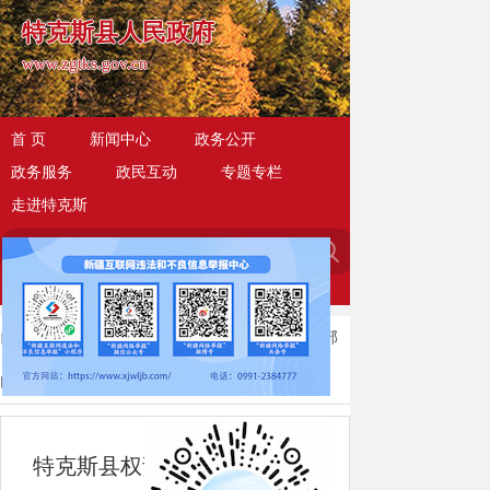
特克斯县人民政府
www.zgtks.gov.cn
首 页
新闻中心
政务公开
政务服务
政民互动
专题专栏
走进特克斯
当前位置：
首页
>
政务公开
>
权责清单
>
部
门清单
>
特克斯县权责清单（汇总表）
特克斯县权责清单（汇总表）