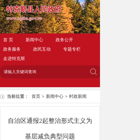
特克斯县人民政府
www.zgtks.gov.cn
首 页
新闻中心
政务公开
政务服务
政民互动
专题专栏
走进特克斯
当前位置：
首页
>
新闻中心
>
时政新闻
自治区通报2起整治形式主义为
基层减负典型问题