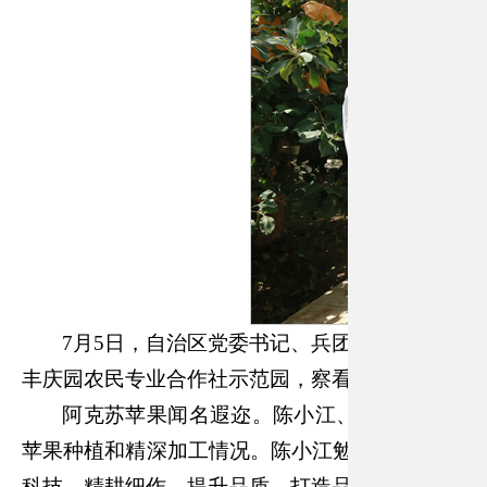
7月5日，自治区党委书记、兵团党委第一书记
丰庆园农民专业合作社示范园，察看果树长势，了
阿克苏苹果闻名遐迩。陈小江、艾尔肯
·吐尼
苹果种植和精深加工情况。陈小江勉励合作社负责
科技，精耕细作，提升品质，打造品牌，努力把苹