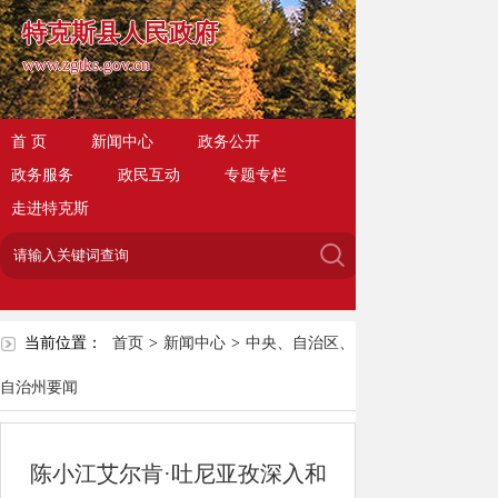
特克斯县人民政府
www.zgtks.gov.cn
首 页
新闻中心
政务公开
政务服务
政民互动
专题专栏
走进特克斯
当前位置：
首页
>
新闻中心
>
中央、自治区、
自治州要闻
陈小江艾尔肯·吐尼亚孜深入和