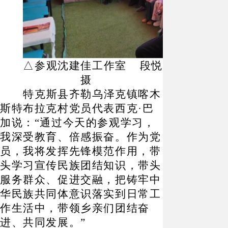
△
参观沈建佳工作室
段悦
摄
特克斯县齐勒乌泽克镇喀木
斯特布拉克村党员代表西克
·
巴
加说：
“
通过今天的参观学习，
我深受教育、倍感振奋。作为党
员，我将发挥先锋模范作用，带
头学习宣传民族团结知识，带头
服务群众、促进交融，把铸牢中
华民族共同体意识落实到日常工
作生活中，带领乡亲们团结奋
进、共同发展。
”