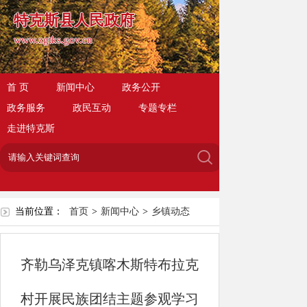
特克斯县人民政府
www.zgtks.gov.cn
首 页
新闻中心
政务公开
政务服务
政民互动
专题专栏
走进特克斯
当前位置：
首页
>
新闻中心
>
乡镇动态
齐勒乌泽克镇喀木斯特布拉克
村开展民族团结主题参观学习