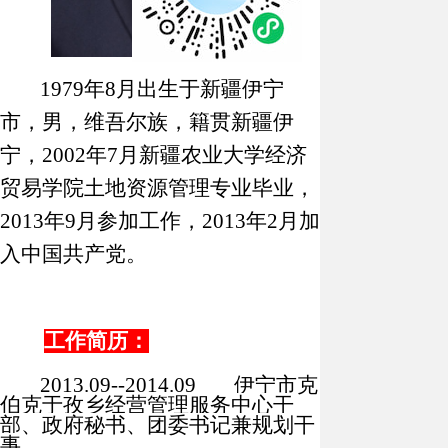
19
79
年8月出生于新疆
伊宁
市
，
男
，
维吾尔
族，籍贯新疆
伊
宁
，20
02
年
7
月新疆农业大学经济
贸易学院土地资源管理专业
毕业，
201
3
年
9
月参加工作，20
13
年
2
月加
入中国共产党。
工作简历：
2013.09--2014.09
伊宁市克
伯克于孜乡经营管理服务中心干
部、政府秘书、团委书记兼规划干
事