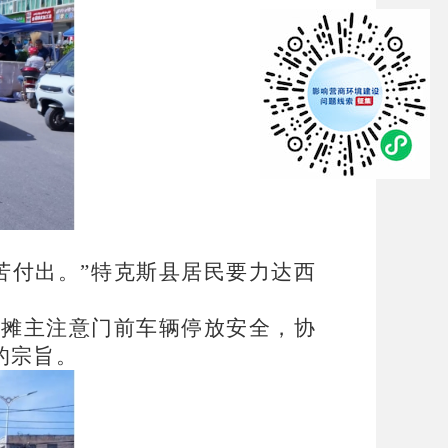
苦付出。”特克斯县居民要力达西
醒摊主注意门前车辆停放安全，协
的宗旨。