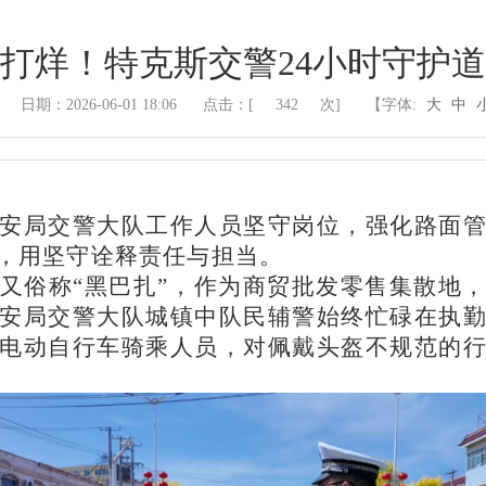
打烊！特克斯交警24小时守护
日期：2026-06-01 18:06
点击：[
342
次]
【字体:
大
中
安局交警大队工作人员坚守岗位，强化路面
，用坚守诠释责任与担当。
又俗称
“黑巴扎”，作为商贸批发零售集散地
安局交警大队城镇中队民辅警始终忙碌在执
电动自行车骑乘人员，对佩戴头盔不规范的