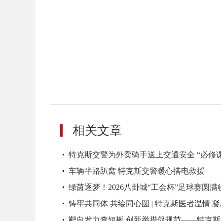
相关文章
特克斯交警为外卖骑手送上交通安全 “必修课
车辆半路趴窝 特克斯交警暖心搭电救援
绿茵逐梦！2026八卦城“工会杯”足球赛圆满
铸牢共同体 共绘同心圆 | 特克斯医者温情 
靶向发力查短板 创新举措促规范——特克斯县开