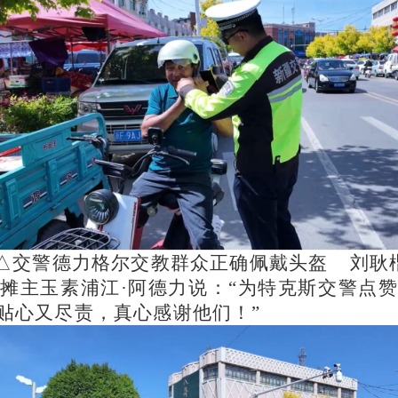
△交警德力格尔交教群众正确佩戴头盔 刘耿
市摊主玉素浦江
·阿德力说：“为特克斯交警点
贴心又尽责，真心感谢他们！”