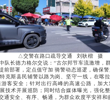
△交警在路口疏导交通 刘耿楷 摄
中队长德力格尔交说：
“古尔邦节车流激增，
提前部署，定点值守加 骑警动态巡逻，确保警
特克斯县民辅警以路为岗、坚守一线，在喀
保游客安全；针对出行高峰的高速公路，加大
展技术开展巡防；同时结合媒体曝光，强化
交通安全、有序、畅通，为群众欢度平安祥和