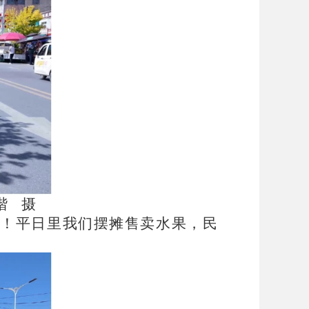
楷 摄
赞！平日里我们摆摊售卖水果，民