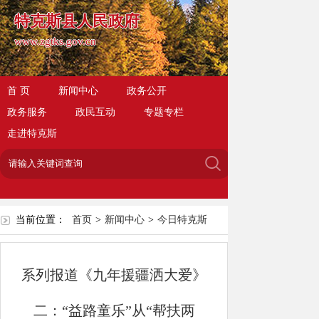
特克斯县人民政府
www.zgtks.gov.cn
首 页
新闻中心
政务公开
政务服务
政民互动
专题专栏
走进特克斯
当前位置：
首页
>
新闻中心
>
今日特克斯
系列报道《九年援疆洒大爱》
二：“益路童乐”从“帮扶两