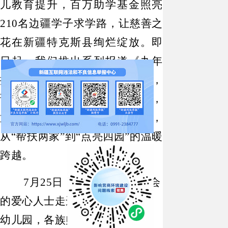
儿教育提升，百万助学基金照亮
210名边疆学子求学路，让慈善之
花在新疆特克斯县绚烂绽放。即
日起，我们推出系列报道《九年
援疆洒大爱 慈善花开八卦城》，
讲述这群“红马甲”的大爱善举，
第二篇聚焦“益路童乐”项目，
从“帮扶两家”到“点亮四园”的温暖
跨越。
7月25日，“大手牵小手”分会
的爱心人士走进特克斯九宫新城
幼儿园，各族师生以载歌载舞的