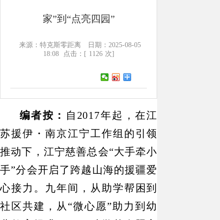
家”到“点亮四园”
来源：特克斯零距离
日期：2025-08-05
18:08
点击：[
1126
次]
编者按：
自
2017年起，在江
苏援伊・南京江宁工作组的引领
推动下，江宁慈善总会“大手牵小
手”分会开启了跨越山海的援疆爱
心接力。九年间，从助学帮困到
社区共建，从“微心愿”助力到幼