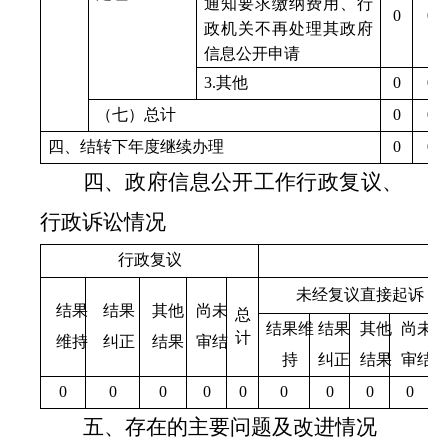
通知要求缴纳费用、行
0
0
政机关不再处理其政府
信息公开申请
3.
其他
0
0
（七）总计
0
0
四、结转下年度继续办理
0
0
四、政府信息公开工作行政复议、
行政诉讼情况
行政复议
行
未经复议直接起诉
结果
结果
其他
尚未
总
结果维
结果
其他
尚未
计
维持
纠正
结果
审结
持
纠正
结果
审结
0
0
0
0
0
0
0
0
0
五、存在的主要问题及改进情况