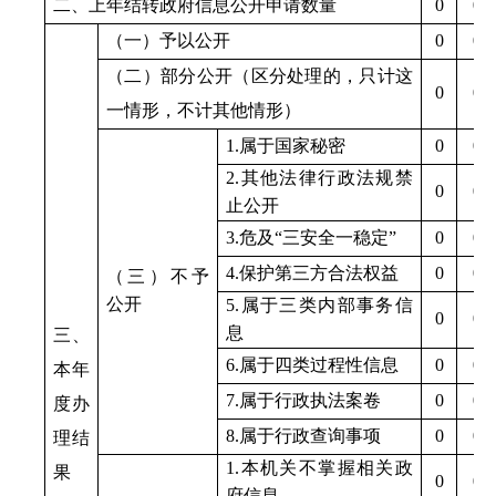
二、上年结转政府信息公开申请数量
0
0
（一）予以公开
0
0
（二）部分公开（区分处理的，只计这
0
0
一情形，不计其他情形）
1.
属于国家秘密
0
0
2.
其他法律行政法规禁
0
0
止公开
3.
危及
“
三安全一稳定
”
0
0
4.
保护第三方合法权益
0
0
（三）不予
公开
5.
属于三类内部事务信
0
0
息
三、
6.
属于四类过程性信息
0
0
本年
7.
属于行政执法案卷
0
0
度办
8.
属于行政查询事项
0
0
理结
1.
本机关不掌握相关政
果
0
0
府信息