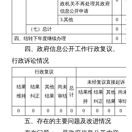
政机关不再处理其政府
信息公开申请
3.
其他
0
0
（七）总计
0
0
四、结转下年度继续办理
0
0
四、政府信息公开工作行政复议、
行政诉讼情况
行政复议
行
未经复议直接起诉
结果
结果
其他
尚未
总
结果维
结果
其他
尚未
计
维持
纠正
结果
审结
持
纠正
结果
审结
0
0
0
0
0
0
0
0
0
五、存在的主要问题及改进情况