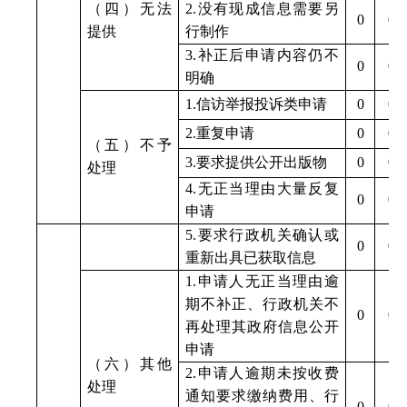
（四）无法
2.
没有现成信息需要另
0
0
提供
行制作
3.
补正后申请内容仍不
0
0
明确
1.
信访举报投诉类申请
0
0
2.
重复申请
0
0
（五）不予
3.
要求提供公开出版物
0
0
处理
4.
无正当理由大量反复
0
0
申请
5.
要求行政机关确认或
0
0
重新出具已获取信息
1.
申请人无正当理由逾
期不补正、行政机关不
0
0
再处理其政府信息公开
申请
（六）其他
2.
申请人逾期未按收费
处理
通知要求缴纳费用、行
0
0