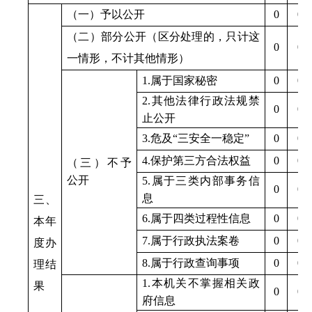
（一）予以公开
0
0
（二）部分公开（区分处理的，只计这
0
0
一情形，不计其他情形）
1.
属于国家秘密
0
0
2.
其他法律行政法规禁
0
0
止公开
3.
危及
“
三安全一稳定
”
0
0
4.
保护第三方合法权益
0
0
（三）不予
公开
5.
属于三类内部事务信
0
0
息
三、
6.
属于四类过程性信息
0
0
本年
7.
属于行政执法案卷
0
0
度办
8.
属于行政查询事项
0
0
理结
1.
本机关不掌握相关政
果
0
0
府信息