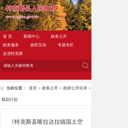
特克斯县人民政府
www.zgtks.gov.cn
首 页
新闻中心
政务公开
政务服务
政民互动
专题专栏
走进特克斯
当前位置：
首页
>
政务公开
>
政府公开目录
>
规划计划
《特克斯县喀拉达拉镇国土空