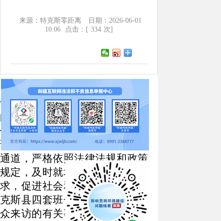
来源：特克斯零距离
日期：2026-06-01
10:06
点击：[
334
次]
为深入贯彻落实习近平总书
记关于加强和改进人民信访工作
的重要思想，严格执行《信访工
作条例》，持续畅通和规范群众
诉求表达、利益协调、权益保障
通道，严格依照法律法规和政策
规定，及时就地解决群众合理诉
求，促进社会和谐稳定，现将特
克斯县四套班子领导公开接待群
众来访的有关事宜公告如下：