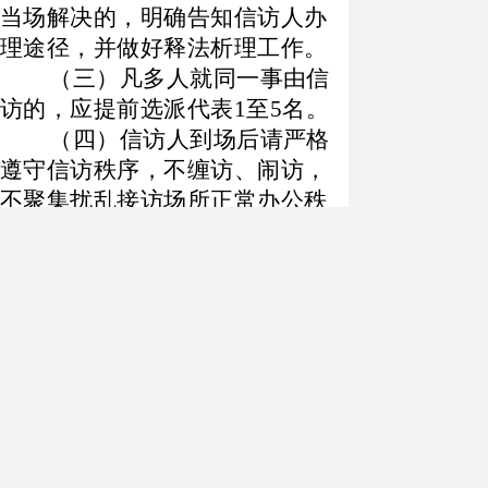
当场解决的，明确告知信访人办
理途径，并做好释法析理工作。
（三）凡多人就同一事由信
访的，应提前选派代表
1至5名。
（四）信访人到场后请严格
遵守信访秩序，不缠访、闹访，
不聚集扰乱接访场所正常办公秩
序。接访完毕后，信访人请主动
离开接访场所，保证接访工作有
序开展。
联系电话：
0999-6623522
地
址：特克斯县社会治安综
合治理中心（阔布街
125号）
扫描分享至微信