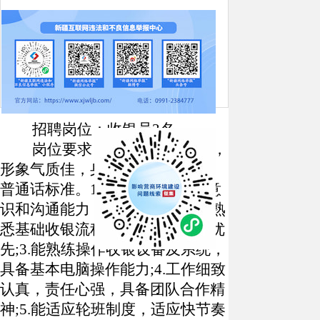
来源：特克斯零距离
日期：2026-05-22
17:05
点击：[
927
次]
招聘岗位：收银员
3名
岗位要求：大专及以上学历，
形象气质佳，身高
160cm及以上，
普通话标准。1.具备良好的服务意
识和沟通能力，态度友好耐心;2.熟
悉基础收银流程，有相关经验者优
先;3.能熟练操作收银设备及系统，
具备基本电脑操作能力;4.工作细致
认真，责任心强，具备团队合作精
神;5.能适应轮班制度，适应快节奏