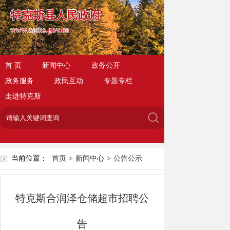
特克斯县人民政府
www.zgtks.gov.cn
首 页
新闻中心
政务公开
政务服务
政民互动
专题专栏
走进特克斯
当前位置：
首页
>
新闻中心
>
公告公示
特克斯合润泽仓储超市招聘公
告