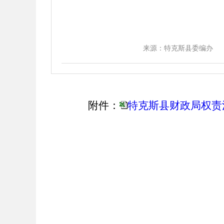
来源：特克斯县委编办
附件：
特克斯县财政局权责