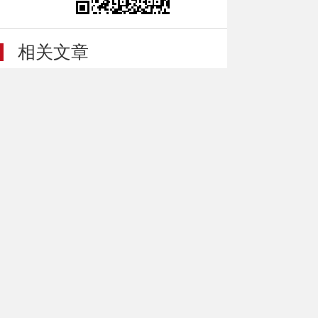
相关文章
关于《特克斯县本级易地任（挂）职干部周转住
房管理规定（征求意...
关于征求《特克斯县本级易地任（挂）职干部周
转住房管理规定（征...
特克斯县人民政府2025年度重大行政决策事项目
录
关于《特克斯县离街历史文化街区保护规划》、
《特克斯县博斯坦街...
关于征求《特克斯县离街历史文化街区保护规
划》、《特克斯县博斯...
网站备案号：
新ICP备10003533号
新公网安
65402702654130号
网站标识码：6540270005